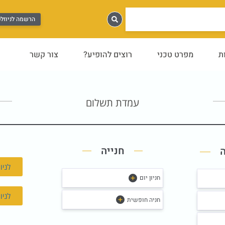
הרשמה לניוזל
ת
מפרט טכני
רוצים להופיע?
צור קשר
עמדת תשלום
חנייה
לניוו
חניון יום
לניוו
חניה חופשית