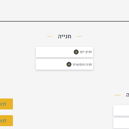
חנייה
חניון יום
חניה חופשית
לניוו
לניוו