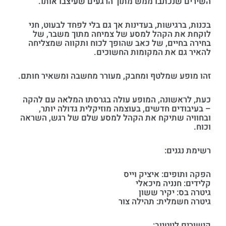
השירים שנכתבו ממש מתוך הרגעים שעיצבו אותו.
בכנות, ברגישות, בעדינות אך גם בלי לפחד לבעוט, חני
לוקחת את הקהל למסע של צמיחה מתוך משבר, של
בחירה בחיים, של כאב שהופך לכוח ותקווה שמצליחה
להאיר גם את המקומות החשוכים.
זהו מופע שמלטף ומחבק, מעורר מחשבה ומשאיר חותם.
כעת, לראשונה, המופע עולה בגרסתו המלאה עם להקה
– בעיבודים חדשים, בעוצמה מוזיקלית גדולה יותר,
ובחוויה שתיקח את הקהל למסע שלם של רגש, השראה
וכוח.
רשימת נגנים:
הפקה ותופים: איציק וייס
קלידים: חנניה מיכאלי
גיטרה בס: יקיר ששון
גיטרה חשמלית: תהילה צור
קישורים ליוטיוב: